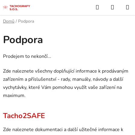
Přejít
Hledat
NÁKUP
na
KOŠÍK
obsah
Domů
/
Podpora
Podpora
Prodejem to nekončí...
Zde naleznete všechny doplňující informace k prodávaným
zařízením a příslušenství - rady, manuály, návody a další
vychytávky, které Vám pomohou využít vaše zařízení na
maximum.
V
Tacho2SAFE
ý
p
Zde naleznete dokumentaci a další užitečné informace k
i