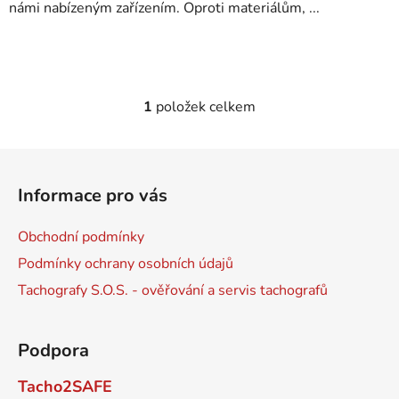
námi nabízeným zařízením. Oproti materiálům, ...
s
č
l
á
1
položek celkem
n
O
k
v
l
ů
Z
á
á
d
Informace pro vás
p
a
a
c
Obchodní podmínky
t
í
Podmínky ochrany osobních údajů
p
í
r
Tachografy S.O.S. - ověřování a servis tachografů
v
k
Podpora
y
v
Tacho2SAFE
ý